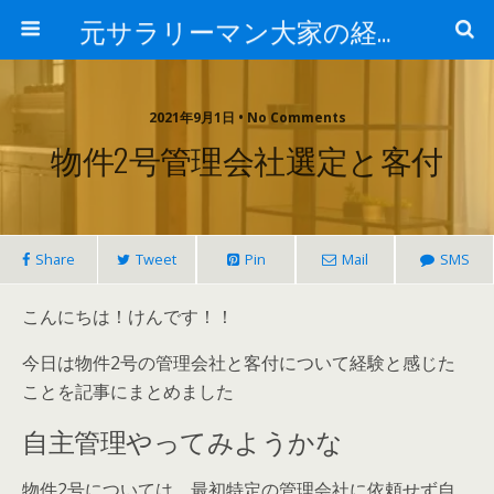
元サラリーマン大家の経済的自由への道
2021年9月1日 • No Comments
物件2号管理会社選定と客付
Share
Tweet
Pin
Mail
SMS
こんにちは！けんです！！
今日は物件2号の管理会社と客付について経験と感じた
ことを記事にまとめました
自主管理やってみようかな
物件2号については、最初特定の管理会社に依頼せず自