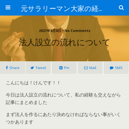
元サラリーマン大家の経済的自由への道
2021年8月8日 • No Comments
法人設立の流れについて
Share
Tweet
Pin
Mail
SMS
こんにちは！けんです！！
今日は法人設立の流れについて、私の経験も交えながら
記事にまとめました
まず法人を作るにあたり決めなければならない事がいく
つかあります