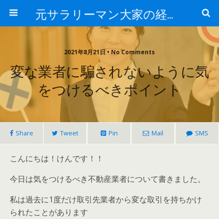
元サラリーマン大家の経済的自由への道
2021年8月21日 • No Comments
変な業者に騙されないように気
をつけるべきポイント
Share
Tweet
Pin
Mail
SMS
こんにちは！けんです！！
今日は気をつけるべき不動産業者について書きました。
私は過去に1度だけ取引先業者から変な取引を持ちかけ
られたことがあります